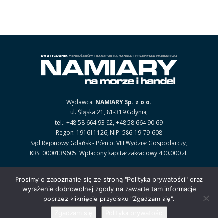
Wydawca:
NAMIARY Sp. z o.o.
ul. Śląska 21, 81-319 Gdynia,
tel.: +48 58 664 93 92, +48 58 664 90 69
Regon: 191611126, NIP: 586-19-79-608
Sąd Rejonowy Gdańsk - Północ VIII Wydział Gospodarczy,
KRS: 0000139605. Wpłacony kapitał zakładowy 400.000 zł.
POLITYKA PRYWATNOŚCI
.
Prosimy o zapoznanie się ze stroną "Polityka prywatości" oraz
wyrażenie dobrowolnej zgody na zawarte tam informacje
poprzez kliknięcie przycisku "Zgadzam się".
Zgadzam się
Polityka prywatości