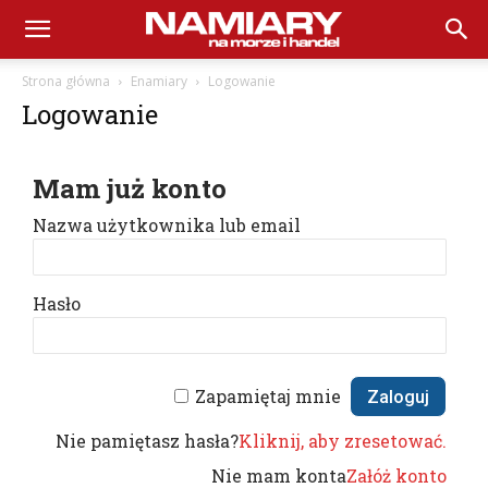
Namiary
Strona główna
Enamiary
Logowanie
Logowanie
na
Mam już konto
Morze
Nazwa użytkownika lub email
Hasło
i
Handel
Zapamiętaj mnie
Nie pamiętasz hasła?
Kliknij, aby zresetować.
Nie mam konta
Załóż konto