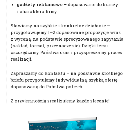
25 maja 2018 roku weszło w życie Rozporządzenie
gadżety reklamowe
– dopasowane do branży
Parlamentu Europejskiego i Rady(UE) 2016/679 z
i charakteru firmy.
dnia 27 kwietnia 2016 r. w sprawie ochrony osób
fizycznych w związku z przetwarzaniem danych
Stawiamy na szybkie i konkretne działanie –
osobowych i w sprawie swobodnego przepływu
przygotowujemy 1–2 dopasowane propozycje wraz
takich danych oraz uchylenia dyrektywy 95/46/WE
z wyceną, na podstawie sprecyzowanego zapytania
określane jako „RODO”, „ORODO”, „GDPR” lub „Ogólne
(nakład, format, przeznaczenie). Dzięki temu
Rozporządzenie o Ochronie Danych”
oszczędzamy Państwa czas i przyspieszamy proces
W związku z tym informujemy cię o przetwarzaniu
realizacji.
twoich danych oraz zasadach na jakich będzie się to
odbywało po dniu 25 maja 2018 roku.
Zapraszamy do kontaktu – na podstawie krótkiego
briefu przygotujemy indywidualną, szybką ofertę
Jakich danych dotyczy zgoda?
dopasowaną do Państwa potrzeb.
Zgoda dotyczy danych, które są zbierane w ramach
korzystania przez Ciebie ze stron internetowych,
Z przyjemnością zrealizujemy każde zlecenie!
serwisów oraz innych funkcjonalności strony
Namiarów na Morze i Handel w tym zapisywanych
w plikach cookies.