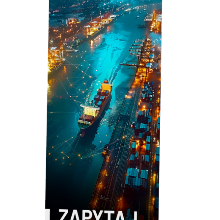
Kto administruje twoje dane?
Administratorem twoich danych będzie wydawca
dwutygodnika Namiary na Morze i Handel, firma
Namiary Sp. z o.o., którego szczegółowe dane
znajdziesz
tutaj
oraz zaufani partnerzy wydawcy.
W związku z powyższym zgadzam się na
profilowanie i przetwarzanie moich danych
osobowych w celach marketingowych,
analitycznych, które są zbierane w ramach
korzystania przeze mnie ze stron internetowych,
serwisów i innych funkcjonalności strony
www.namiary.pl, w tym zapisywanych w plikach
cookies przez wydawcę Namiary Sp. z o.o. i
Zaufanych Partnerów również po rozpoczęciu
obowiązywania RODO czyli od 25 maja 2018 roku.
Wyrażenie tej zgody jest dobrowolne i możesz ją
wycofać w dowolnym momencie. Wycofanie zgody
nie będzie miało wpływu na zgodność z prawem
przetwarzania na podstawie zgody, przed jej
wycofaniem.