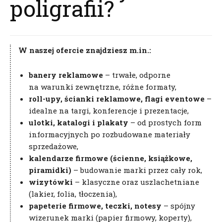
poligrafii?
W naszej ofercie znajdziesz m.in.:
banery reklamowe
– trwałe, odporne
na warunki zewnętrzne, różne formaty,
roll-upy, ścianki reklamowe, flagi eventowe
–
idealne na targi, konferencje i prezentacje,
ulotki, katalogi i plakaty
– od prostych form
informacyjnych po rozbudowane materiały
Informacja o Twoich danych
sprzedażowe,
kalendarze firmowe (ścienne, książkowe,
Prosimy o zapoznanie się z poniższymi
piramidki)
– budowanie marki przez cały rok,
informacjami oraz wyrażenie zgody poprzez
wizytówki
– klasyczne oraz uszlachetniane
zaznaczenie pola „zgadzam się”. Pamiętaj, że zawsze
(lakier, folia, tłoczenia),
możesz wycofać zgodę.
papeterie firmowe, teczki, notesy
– spójny
wizerunek marki (papier firmowy, koperty),
Drogi użytkowniku,