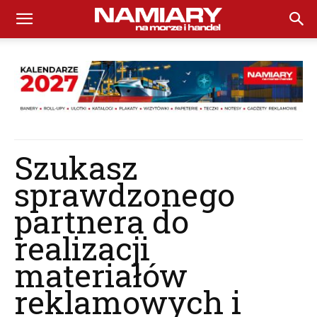
Namiary
na
Morze
Szukasz
sprawdzonego
i
partnera do
realizacji
Handel
materiałów
reklamowych i