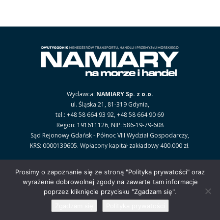
Wydawca:
NAMIARY Sp. z o.o.
ul. Śląska 21, 81-319 Gdynia,
tel.: +48 58 664 93 92, +48 58 664 90 69
Regon: 191611126, NIP: 586-19-79-608
Sąd Rejonowy Gdańsk - Północ VIII Wydział Gospodarczy,
KRS: 0000139605. Wpłacony kapitał zakładowy 400.000 zł.
POLITYKA PRYWATNOŚCI
.
Prosimy o zapoznanie się ze stroną "Polityka prywatości" oraz
wyrażenie dobrowolnej zgody na zawarte tam informacje
poprzez kliknięcie przycisku "Zgadzam się".
Zgadzam się
Polityka prywatości