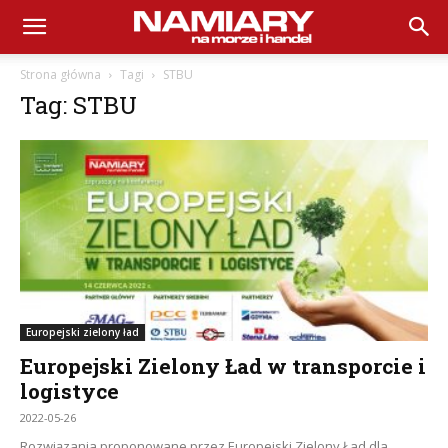
Namiary
Strona główna
Tagi
STBU
Tag: STBU
na
Morze
i
Europejski zielony ład
Handel
Europejski Zielony Ład w transporcie i
logistyce
2022-05-26
Rozwiązania proponowane przez Europejski Zielony Ład dla