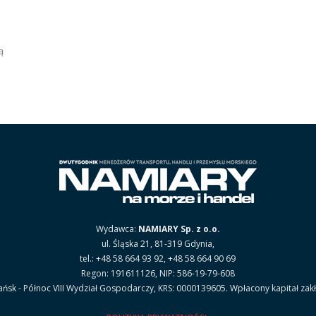
ą
Wydawca:
NAMIARY Sp. z o.o.
ul. Śląska 21, 81-319 Gdynia,
tel.: +48 58 664 93 92, +48 58 664 90 69
Regon: 191611126, NIP: 586-19-79-608
sk - Północ VIII Wydział Gospodarczy, KRS: 0000139605. Wpłacony kapitał zak