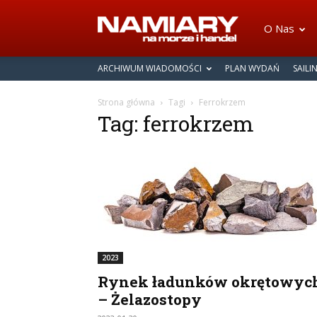
Namiary
O Nas
ARCHIWUM WIADOMOŚCI
PLAN WYDAŃ
SAILI
na
Strona główna
Tagi
Ferrokrzem
Tag: ferrokrzem
Morze
i
Handel
2023
Rynek ładunków okrętowyc
– Żelazostopy