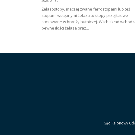
2023-01-30
Żelazostopy, inaczej zwane ferrostopami lub też
stopami wstępnymi żelaza to stopy przejściowe
stosowane w branży hutniczej. W ich skład wchodz
pewne ilości żelaza oraz...
Sąd Rejonowy Gdań