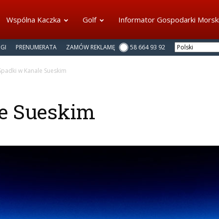
Wspólna Kaczka
Golf
Informator Gospodarki Morsk
NGI
PRENUMERATA
ZAMÓW REKLAMĘ
58 664 93 92
Spadki w Kanale Sueskim
e Sueskim