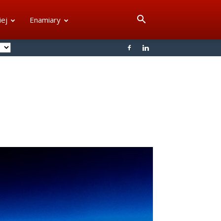
iej
Enamiary