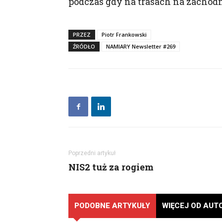
podczas gdy na trasach na zachodn
Administratorem tw
Namiary Sp. z o.o.,
W związku z powyżs
PRZEZ
Piotr Frankowski
celach marketingow
ŹRÓDŁO
NAMIARY Newsletter #269
stron internetowyc
zapisywanych w pli
również po rozpoczę
Wyrażenie tej zgod
nie będzie miało wp
wycofaniem.
zgadzam się
Poprzedni artykuł
NIS2 tuż za rogiem
PODOBNE ARTYKUŁY
WIĘCEJ OD AUT