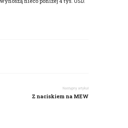
ynoszą nieco poniżej 4 tys. USD.
rze i Handel, firma
nerzy wydawcy.
 danych osobowych w
ia przeze mnie ze
pl, w tym
h Partnerów
e. Wycofanie zgody
dy, przed jej
Następny artykuł
Z naciskiem na MEW