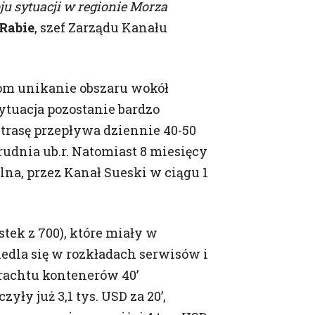
u sytuacji w regionie Morza
Rabie
, szef Zarządu Kanału
przez zaznaczenie
kom unikanie obszaru wokół
ytuacja pozostanie bardzo
ady(UE) 2016/679 z
twarzaniem danych
trasę przepływa dziennie 40-50
dyrektywy 95/46/WE
rudnia ub.r. Natomiast 8 miesięcy
 Danych”
lna, przez Kanał Sueski w ciągu 1
h na jakich będzie
ek z 700), które miały w
 stron
iedla się w rozkładach serwisów i
orze i Handel w tym
frachtu kontenerów 40’
ły już 3,1 tys. USD za 20’,