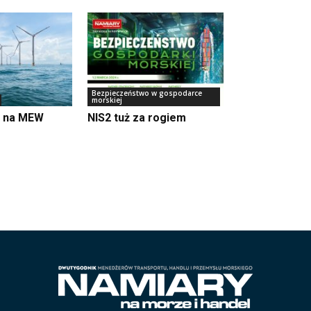
Bezpieczeństwo w gospodarce
morskiej
m na MEW
NIS2 tuż za rogiem