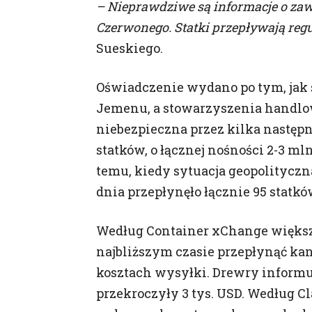
– Nieprawdziwe są informacje o zaw
Informacja o Twoi
Czerwonego. Statki przepływają reg
Sueskiego.
Prosimy o zapoznan
pola „zgadzam się”.
Oświadczenie wydano po tym, jak s
Drogi użytkownik
Jemenu, a stowarzyszenia handlowe
25 maja 2018 roku w
dnia 27 kwietnia 2
niebezpieczna przez kilka następ
osobowych i w spra
statków, o łącznej nośności 2-3 ml
określane jako „ROD
temu, kiedy sytuacja geopolityczn
W związku z tym in
się to odbywało po 
dnia przepłynęło łącznie 95 statków
Jakich danych do
Według Container xChange większo
Zgoda dotyczy danyc
najbliższym czasie przepłynąć kan
internetowych, ser
zapisywanych w pli
kosztach wysyłki. Drewry informuj
przekroczyły 3 tys. USD. Według Cl
Kto administruje 