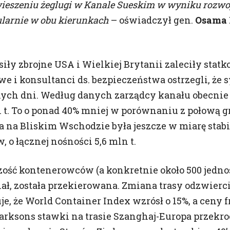
ieszeniu żeglugi w Kanale Sueskim w wyniku rozwoj
ch danych
ularnie w obu kierunkach
– oświadczył gen.
Osama 
ie się z poniższymi informacjami oraz wyrażenie zgody po
 Pamiętaj, że zawsze możesz wycofać zgodę.
iły zbrojne USA i Wielkiej Brytanii zaleciły stat
u,
 i konsultanci ds. bezpieczeństwa ostrzegli, że s
eszło w życie Rozporządzenie Parlamentu Europejskiego i R
016 r. w sprawie ochrony osób fizycznych w związku z prze
nych dni. Według danych zarządcy kanału obecnie 
wie swobodnego przepływu takich danych oraz uchylenia 
n t. To o ponad 40% mniej w porównaniu z połową g
O”, „ORODO”, „GDPR” lub „Ogólne Rozporządzenie o Ochronie
a na Bliskim Wschodzie była jeszcze w miarę stabi
formujemy cię o przetwarzaniu twoich danych oraz zasadac
dniu 25 maja 2018 roku.
, o łącznej nośności 5,6 mln t.
tyczy zgoda?
ść kontenerowców (a konkretnie około 500 jednost
h, które są zbierane w ramach korzystania przez Ciebie ze
ał, została przekierowana. Zmiana trasy odzwierc
wisów oraz innych funkcjonalności strony Namiarów na M
kach cookies.
e, że World Container Index wzrósł o 15%, a ceny 
arksons stawki na trasie Szanghaj-Europa przekroczy
twoje dane?