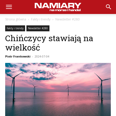
Namiary
Strona główna
Fakty i trendy
Newsletter #280
Fakty i trendy
Newsletter #280
na
Chińczycy stawiają na
wielkość
Morze
Piotr Frankowski
-
2024-07-04
i
Handel