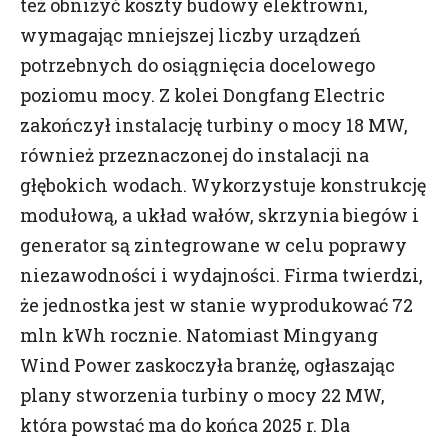
też obniżyć koszty budowy elektrowni,
wymagając mniejszej liczby urządzeń
potrzebnych do osiągnięcia docelowego
poziomu mocy. Z kolei Dongfang Electric
Informacja o Twoich danych
zakończył instalację turbiny o mocy 18 MW,
Prosimy o zapoznanie się z poniższymi
również przeznaczonej do instalacji na
informacjami oraz wyrażenie zgody poprzez
głębokich wodach. Wykorzystuje konstrukcję
zaznaczenie pola „zgadzam się”. Pamiętaj, że zawsze
modułową, a układ wałów, skrzynia biegów i
możesz wycofać zgodę.
generator są zintegrowane w celu poprawy
Drogi użytkowniku,
niezawodności i wydajności. Firma twierdzi,
25 maja 2018 roku weszło w życie Rozporządzenie
że jednostka jest w stanie wyprodukować 72
Parlamentu Europejskiego i Rady(UE) 2016/679 z
dnia 27 kwietnia 2016 r. w sprawie ochrony osób
mln kWh rocznie. Natomiast Mingyang
fizycznych w związku z przetwarzaniem danych
Wind Power zaskoczyła branżę, ogłaszając
osobowych i w sprawie swobodnego przepływu
plany stworzenia turbiny o mocy 22 MW,
takich danych oraz uchylenia dyrektywy 95/46/WE
która powstać ma do końca 2025 r. Dla
określane jako „RODO”, „ORODO”, „GDPR” lub „Ogólne
Rozporządzenie o Ochronie Danych”