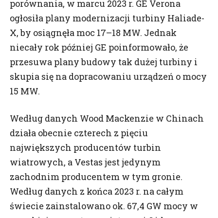
porównania, w marcu 2023 r. GE Verona
W związku z tym informujemy cię o przetwarzaniu
ogłosiła plany modernizacji turbiny Haliade-
twoich danych oraz zasadach na jakich będzie się to
X, by osiągnęła moc 17–18 MW. Jednak
odbywało po dniu 25 maja 2018 roku.
niecały rok później GE poinformowało, że
Jakich danych dotyczy zgoda?
przesuwa plany budowy tak dużej turbiny i
Zgoda dotyczy danych, które są zbierane w ramach
skupia się na dopracowaniu urządzeń o mocy
korzystania przez Ciebie ze stron internetowych,
serwisów oraz innych funkcjonalności strony
15 MW.
Namiarów na Morze i Handel w tym zapisywanych
w plikach cookies.
Według danych Wood Mackenzie w Chinach
działa obecnie czterech z pięciu
Kto administruje twoje dane?
Administratorem twoich danych będzie wydawca
największych producentów turbin
dwutygodnika Namiary na Morze i Handel, firma
wiatrowych, a Vestas jest jedynym
Namiary Sp. z o.o., którego szczegółowe dane
zachodnim producentem w tym gronie.
znajdziesz
tutaj
oraz zaufani partnerzy wydawcy.
W związku z powyższym zgadzam się na
Według danych z końca 2023 r. na całym
profilowanie i przetwarzanie moich danych
świecie zainstalowano ok. 67,4 GW mocy w
osobowych w celach marketingowych,