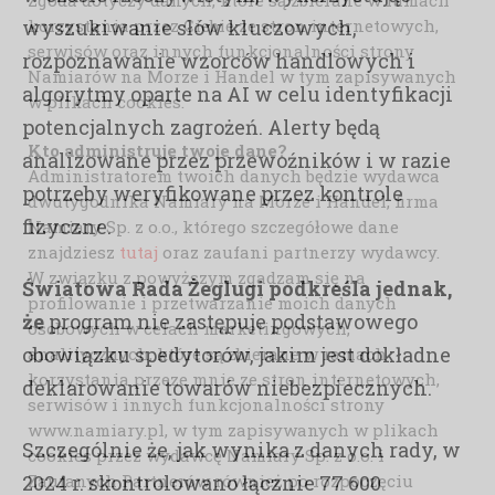
korzystania przez Ciebie ze stron internetowych,
wyszukiwanie słów kluczowych,
serwisów oraz innych funkcjonalności strony
rozpoznawanie wzorców handlowych i
Namiarów na Morze i Handel w tym zapisywanych
algorytmy oparte na AI w celu identyfikacji
w plikach cookies.
potencjalnych zagrożeń. Alerty będą
Kto administruje twoje dane?
analizowane przez przewoźników i w razie
Administratorem twoich danych będzie wydawca
potrzeby weryfikowane przez kontrole
dwutygodnika Namiary na Morze i Handel, firma
fizyczne.
Namiary Sp. z o.o., którego szczegółowe dane
znajdziesz
tutaj
oraz zaufani partnerzy wydawcy.
W związku z powyższym zgadzam się na
Światowa Rada Żeglugi podkreśla jednak,
profilowanie i przetwarzanie moich danych
że
program nie zastępuje podstawowego
osobowych w celach marketingowych,
obowiązku spedytorów, jakim jest dokładne
analitycznych, które są zbierane w ramach
korzystania przeze mnie ze stron internetowych,
deklarowanie towarów niebezpiecznych.
serwisów i innych funkcjonalności strony
www.namiary.pl, w tym zapisywanych w plikach
Szczególnie że, jak wynika z danych rady, w
cookies przez wydawcę Namiary Sp. z o.o. i
Zaufanych Partnerów również po rozpoczęciu
2024 r. skontrolowano łącznie 77 600