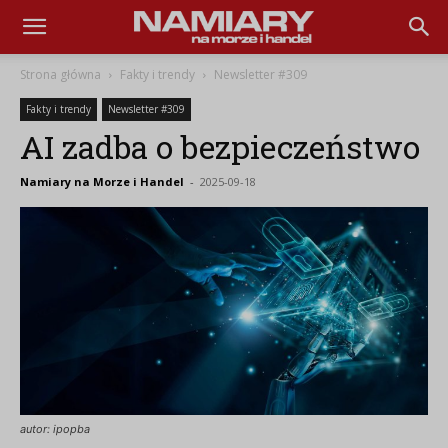
Namiary
Strona główna
Fakty i trendy
Newsletter #309
Fakty i trendy
Newsletter #309
na
AI zadba o bezpieczeństwo
Namiary na Morze i Handel
-
2025-09-18
Morze
i
Handel
autor: ipopba