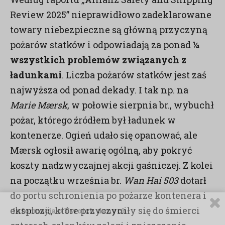
Review 2025” nieprawidłowo zadeklarowane
towary niebezpieczne są główną przyczyną
pożarów statków i odpowiadają za ponad
¼
wszystkich problemów związanych z
ładunkami
. Liczba pożarów statków jest zaś
najwyższa od ponad dekady. I tak np. na
Marie Mærsk
, w połowie sierpnia br., wybuchł
pożar, którego źródłem był ładunek w
kontenerze. Ogień udało się opanować, ale
Mærsk ogłosił awarię ogólną, aby pokryć
koszty nadzwyczajnej akcji gaśniczej. Z kolei
na początku września br.
Wan Hai 503
dotarł
do portu schronienia po pożarze kontenera i
eksplozji, które przyczyniły się do śmierci
Informacja o Twoich danych