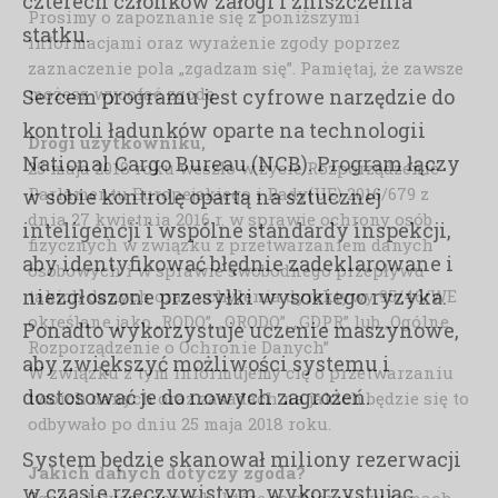
czterech członków załogi i zniszczenia
Prosimy o zapoznanie się z poniższymi
statku.
informacjami oraz wyrażenie zgody poprzez
zaznaczenie pola „zgadzam się”. Pamiętaj, że zawsze
możesz wycofać zgodę.
Sercem programu jest cyfrowe narzędzie do
kontroli ładunków oparte na technologii
Drogi użytkowniku,
National Cargo Bureau (NCB). Program łączy
25 maja 2018 roku weszło w życie Rozporządzenie
Parlamentu Europejskiego i Rady(UE) 2016/679 z
w sobie kontrolę opartą na sztucznej
dnia 27 kwietnia 2016 r. w sprawie ochrony osób
inteligencji i wspólne standardy inspekcji,
fizycznych w związku z przetwarzaniem danych
aby identyfikować błędnie zadeklarowane i
osobowych i w sprawie swobodnego przepływu
niezgłoszone przesyłki wysokiego ryzyka.
takich danych oraz uchylenia dyrektywy 95/46/WE
określane jako „RODO”, „ORODO”, „GDPR” lub „Ogólne
Ponadto wykorzystuje uczenie maszynowe,
Rozporządzenie o Ochronie Danych”
aby zwiększyć możliwości systemu i
W związku z tym informujemy cię o przetwarzaniu
dostosować je do nowych zagrożeń.
twoich danych oraz zasadach na jakich będzie się to
odbywało po dniu 25 maja 2018 roku.
System będzie skanował miliony rezerwacji
Jakich danych dotyczy zgoda?
w czasie rzeczywistym, wykorzystując
Zgoda dotyczy danych, które są zbierane w ramach