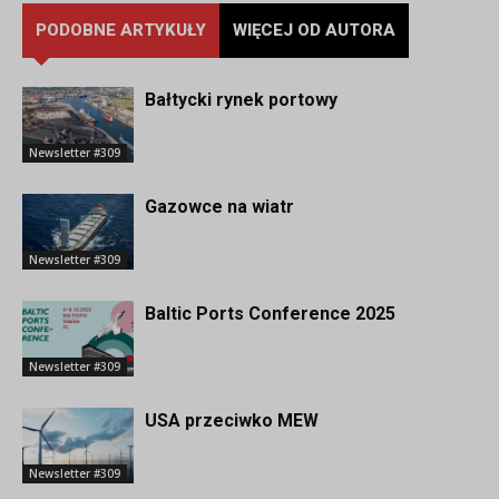
PODOBNE ARTYKUŁY
WIĘCEJ OD AUTORA
Bałtycki rynek portowy
Newsletter #309
Gazowce na wiatr
Newsletter #309
Baltic Ports Conference 2025
Newsletter #309
USA przeciwko MEW
Newsletter #309