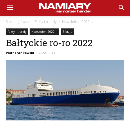
Namiary
Strona główna
Fakty i trendy
Newsletter, 2022 r.
Fakty i trendy
Newsletter, 2022 r.
Z kraju
na
Bałtyckie ro-ro 2022
Piotr Frankowski
-
2022-11-17
Morze
i
Handel