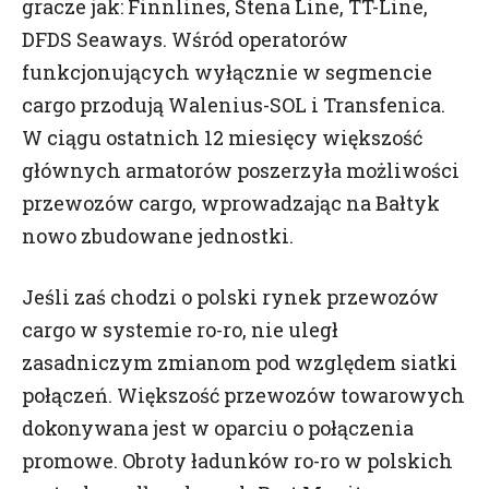
gracze jak: Finnlines, Stena Line, TT-Line,
DFDS Seaways. Wśród operatorów
funkcjonujących wyłącznie w segmencie
cargo przodują Walenius-SOL i Transfenica.
W ciągu ostatnich 12 miesięcy większość
głównych armatorów poszerzyła możliwości
przewozów cargo, wprowadzając na Bałtyk
Informacja o Twoich danych
nowo zbudowane jednostki.
Prosimy o zapoznanie się z poniższymi
informacjami oraz wyrażenie zgody poprzez
Jeśli zaś chodzi o polski rynek przewozów
zaznaczenie pola „zgadzam się”. Pamiętaj, że zawsze
cargo w systemie ro-ro, nie uległ
możesz wycofać zgodę.
zasadniczym zmianom pod względem siatki
Drogi użytkowniku,
połączeń. Większość przewozów towarowych
25 maja 2018 roku weszło w życie Rozporządzenie
dokonywana jest w oparciu o połączenia
Parlamentu Europejskiego i Rady(UE) 2016/679 z
dnia 27 kwietnia 2016 r. w sprawie ochrony osób
promowe. Obroty ładunków ro-ro w polskich
fizycznych w związku z przetwarzaniem danych