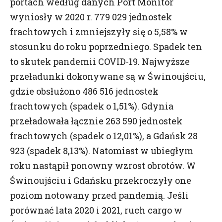
portach według danych Port Monitor
osobowych i w sprawie swobodnego przepływu
wyniosły w 2020 r. 779 029 jednostek
takich danych oraz uchylenia dyrektywy 95/46/WE
określane jako „RODO”, „ORODO”, „GDPR” lub „Ogólne
frachtowych i zmniejszyły się o 5,58% w
Rozporządzenie o Ochronie Danych”
stosunku do roku poprzedniego. Spadek ten
W związku z tym informujemy cię o przetwarzaniu
to skutek pandemii COVID-19. Najwyższe
twoich danych oraz zasadach na jakich będzie się to
odbywało po dniu 25 maja 2018 roku.
przeładunki dokonywane są w Świnoujściu,
gdzie obsłużono 486 516 jednostek
Jakich danych dotyczy zgoda?
frachtowych (spadek o 1,51%). Gdynia
Zgoda dotyczy danych, które są zbierane w ramach
korzystania przez Ciebie ze stron internetowych,
przeładowała łącznie 263 590 jednostek
serwisów oraz innych funkcjonalności strony
frachtowych (spadek o 12,01%), a Gdańsk 28
Namiarów na Morze i Handel w tym zapisywanych
923 (spadek 8,13%). Natomiast w ubiegłym
w plikach cookies.
roku nastąpił ponowny wzrost obrotów. W
Kto administruje twoje dane?
Świnoujściu i Gdańsku przekroczyły one
Administratorem twoich danych będzie wydawca
poziom notowany przed pandemią. Jeśli
dwutygodnika Namiary na Morze i Handel, firma
porównać lata 2020 i 2021, ruch cargo w
Namiary Sp. z o.o., którego szczegółowe dane
znajdziesz
tutaj
oraz zaufani partnerzy wydawcy.