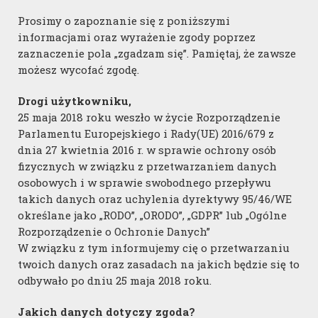
współpracy międzynarodowej i podjęcie
Prosimy o zapoznanie się z poniższymi
wspólnych działań zmierzających do
informacjami oraz wyrażenie zgody poprzez
budowy do 2030 r. MFW o łącznej mocy 19,6
zaznaczenie pola „zgadzam się”. Pamiętaj, że zawsze
GW, czyli ok. 7-krotnego zwiększenia mocy
możesz wycofać zgodę.
zainstalowanej w porównaniu z obecną 2,8
Drogi użytkowniku,
GW.
25 maja 2018 roku weszło w życie Rozporządzenie
Parlamentu Europejskiego i Rady(UE) 2016/679 z
Przezwyciężyć bariery
dnia 27 kwietnia 2016 r. w sprawie ochrony osób
fizycznych w związku z przetwarzaniem danych
osobowych i w sprawie swobodnego przepływu
Aby jednak w pełni wykorzystać pełny
takich danych oraz uchylenia dyrektywy 95/46/WE
potencjału MEW w polskiej części Bałtyku
określane jako „RODO”, „ORODO”, „GDPR” lub „Ogólne
Rozporządzenie o Ochronie Danych”
konieczne są zmiany legislacyjne w
W związku z tym informujemy cię o przetwarzaniu
PEP2040, ustawie offshore oraz planu
twoich danych oraz zasadach na jakich będzie się to
zagospodarowania przestrzennego polskich
odbywało po dniu 25 maja 2018 roku.
obszarów morskich. Dokumenty regulujące
Jakich danych dotyczy zgoda?