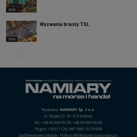
2026
Wyzwania branży TSL
2026
Wydawca:
NAMIARY Sp. z o.o.
ul. Śląska 21, 81-319 Gdynia,
tel.: +48 58 664 93 92, +48 58 664 90 69
Regon: 191611126, NIP: 586-19-79-608
Sąd Rejonowy Gdańsk - Północ VIII Wydział Gospodarczy,