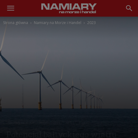
Namiary
Strona główna
Namiary na Morze i Handel
2023
na
Morze
i
Handel
Namiary na Morze i Handel
2023
Nr 01
Raport
Potencjał bałtyckiego wiatru