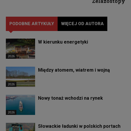
Żelazostopy
PODOBNE ARTYKUŁY
WIĘCEJ OD AUTORA
W kierunku energetyki
2026
Między atomem, wiatrem i wojną
2026
Nowy tonaż wchodzi na rynek
2026
Słowackie ładunki w polskich portach