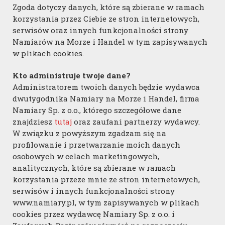
zakres i dynamikę rozwoju offshore wind w
Zgoda dotyczy danych, które są zbierane w ramach
nadchodzących dekadach nie uwzględniają
korzystania przez Ciebie ze stron internetowych,
serwisów oraz innych funkcjonalności strony
bowiem pełnego potencjału, który jest
Namiarów na Morze i Handel w tym zapisywanych
możliwy do wykorzystania w zakresie
w plikach cookies.
produkcji energii na Bałtyku. Niezbędna
Kto administruje twoje dane?
będzie więc aktualizacja PEP2040,
Administratorem twoich danych będzie wydawca
nowelizacja ustawy offshore dotyczące
dwutygodnika Namiary na Morze i Handel, firma
dodatkowych wolumenów aukcyjnych oraz
Namiary Sp. z o.o., którego szczegółowe dane
znajdziesz
tutaj
oraz zaufani partnerzy wydawcy.
zmiana przyjętego w 2021 r. planu
W związku z powyższym zgadzam się na
zagospodarowania przestrzennego.
profilowanie i przetwarzanie moich danych
osobowych w celach marketingowych,
Aktualizacja obecnej PEP2040, jak również
analitycznych, które są zbierane w ramach
korzystania przeze mnie ze stron internetowych,
zwiększenie udziału OZE w Krajowym Planie
serwisów i innych funkcjonalności strony
Energii i Klimatu wydają się być
www.namiary.pl, w tym zapisywanych w plikach
nieuniknione. W związku z realizacją
cookies przez wydawcę Namiary Sp. z o.o. i