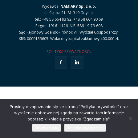
Wydawca:
NAMIARY Sp. z o.o.
ul. Śląska 21, 81-319 Gdynia,
tel.: +48 58 664 93 92, +48 58 664 90 69
Regon: 191611126, NIP: 586-19-79-608
Sąd Rejonowy Gdańsk - Północ VIII Wydział Gospodarczy,
KRS: 0000139605. Wpłacony kapitał zakładowy 400.000 zł.
POLITYKA PRYWATNOŚCI
.
Prosimy o zapoznanie się ze stroną "Polityka prywatości" oraz
wyrażenie dobrowolnej zgody na zawarte tam informacje
poprzez kliknięcie przycisku "Zgadzam się".
Zgadzam się
Polityka prywatości